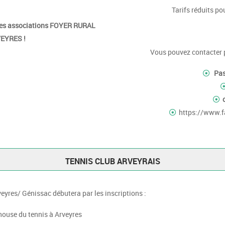
Tarifs réduits po
 des associations FOYER RURAL
EYRES !
Vous pouvez contacter 
Pas
https://www.f
TENNIS CLUB ARVEYRAIS
yres/ Génissac débutera par les inscriptions :
house du tennis à Arveyres