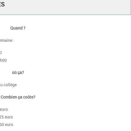
ES
Quand ?
emaine :
0
3h00
où ça?
u collège
Combien ça coûte?
 euro
25 euro
 60 euro