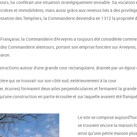
urs, lui conférait une situation stratégiquement enviable. Sa vocation é
ncières et immobilières, mais aussi grâce aux revenus liés à des privilège
restation des Templiers, la Commanderie deviendra en 1312 la propriété 
 Française, la Commanderie d'Arveyres a toujours été considérée comme
 des Commanderie alentours, portant son emprise foncière sur Arveyres,
Baron.
ructions autour d'une grande cour rectangulaire, drainée par un égout 
ière qui se trouvait sur son côté sud, extérieurement à la cour
er, écuries) formaient deux ailes perpendiculaires et fermaient la grande 
te qu'une construction en partie écroulée et sur laquelle avaient été flan
Le site se compose aujourd’hui 
se trouvent encore la maison fo
ainsi qu’une petite maison plus