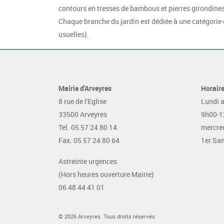
contours en tresses de bambous et pierres girondines
Chaque branche du jardin est dédiée à une catégorie d
usuelles).
Mairie d'Arveyres
Horaire
8 rue de l'Eglise
Lundi a
33500 Arveyres
9h00-1
Tel. 05 57 24 80 14
mercred
Fax. 05 57 24 80 64
1er Sa
Astreinte urgences
(Hors heures ouverture Mairie)
06 48 44 41 01
© 2026 Arveyres. Tous droits réservés